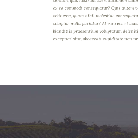
veniam, quis nostrum exercitationem ullam 
ex ea commodi consequatur? Quis autem vel
velit esse, quam nihil molestiae consequatu
voluptas nulla pariatur? At vero eos et ac
blanditiis praesentium voluptatum deleniti 
excepturi sint, obcaecati cupiditate non pr