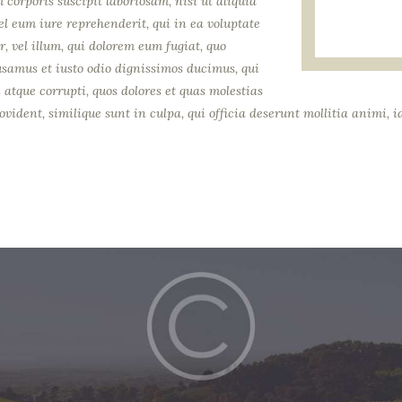
corporis suscipit laboriosam, nisi ut aliquid
 eum iure reprehenderit, qui in ea voluptate
r, vel illum, qui dolorem eum fugiat, quo
cusamus et iusto odio dignissimos ducimus, qui
atque corrupti, quos dolores et quas molestias
ovident, similique sunt in culpa, qui officia deserunt mollitia animi, i