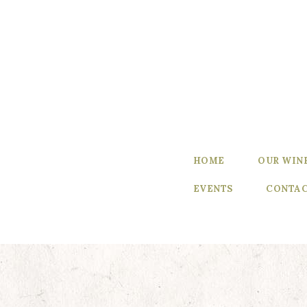
Home
Our Wines
Experience
our Wines
Winemaker’s
HOME
OUR WIN
Blog
EVENTS
CONTAC
Winemaker
Events
Contact Us